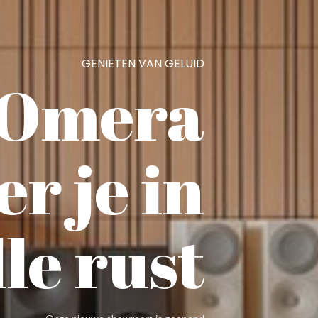
GENIETEN VAN GELUID
 Omera
er je in
lle rust