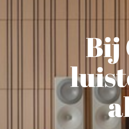
Bij
luist
a